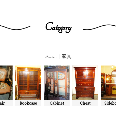
Category
Furniture｜家具
air
Bookcase
Cabinet
Chest
Sideb