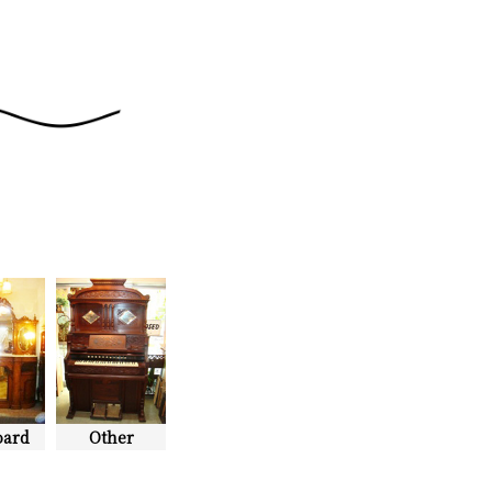
oard
Other