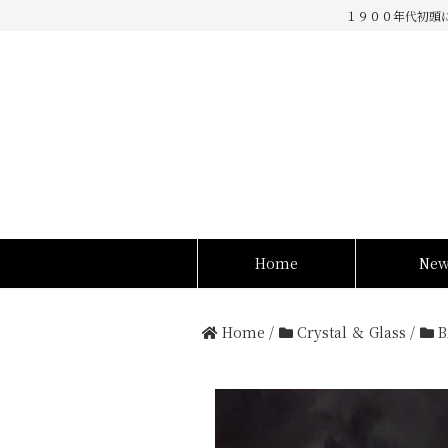
１９００年代初頭
Home
Ne
Home
/
Crystal ＆ Glass
/
B