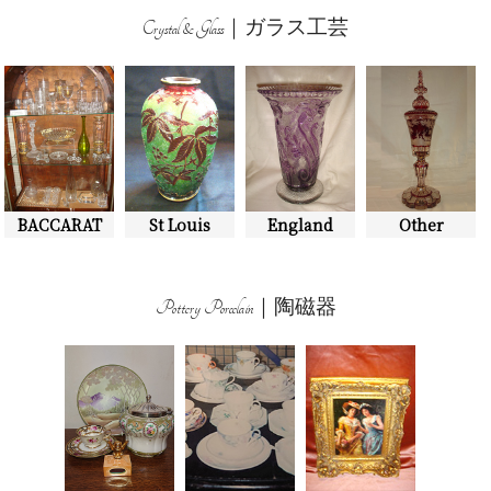
Crystal & Glass｜ガラス工芸
BACCARAT
St Louis
England
Other
Pottery Porcelain｜陶磁器