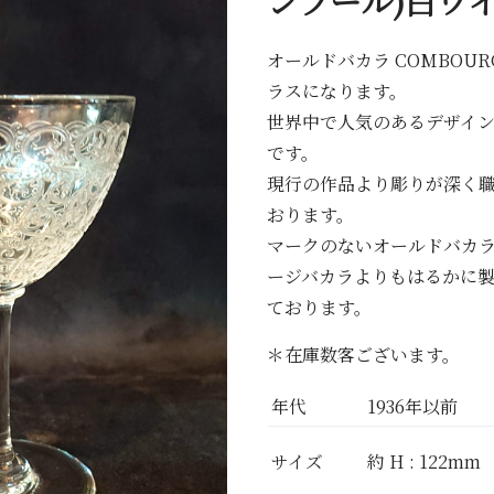
ンブール)白ワ
オールドバカラ COMBOU
ラスになります。
世界中で人気のあるデザイ
です。
現行の作品より彫りが深く
おります。
マークのないオールドバカ
ージバカラよりもはるかに
ております。
＊在庫数客ございます。
年代
1936年以前
サイズ
約 H : 122mm