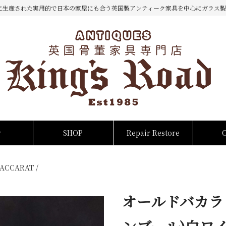
に生産された実用的で日本の家屋にも合う英国製アンティーク家具を中心にガラス製
w
SHOP
Repair Restore
ACCARAT
/
オールドバカラ 