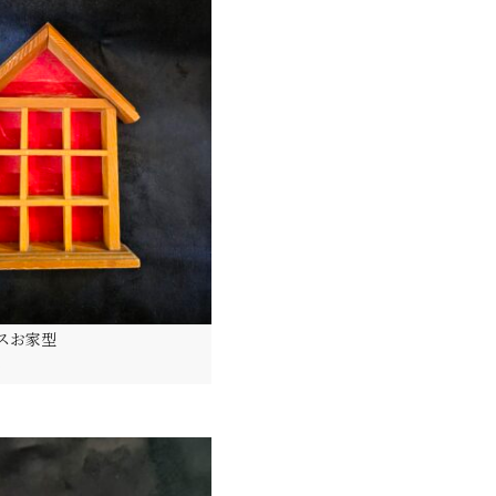
スお家型
)