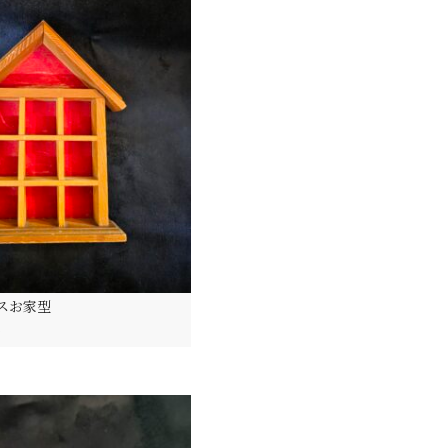
スお家型
)