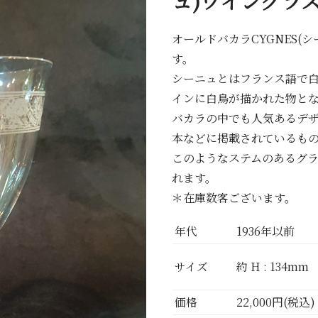
ュ)ワイングラ
オールドバカラCYGNES(
す。
シーニュとはフランス語で
インに白鳥が描かれた物と
バカラの中でも人気あるデ
本などに掲載されているも
このようなステムのあるグ
れます。
＊在庫数客ございます。
年代
1936年以前
サイズ
約 H : 134mm
価格
22,000円(税込)