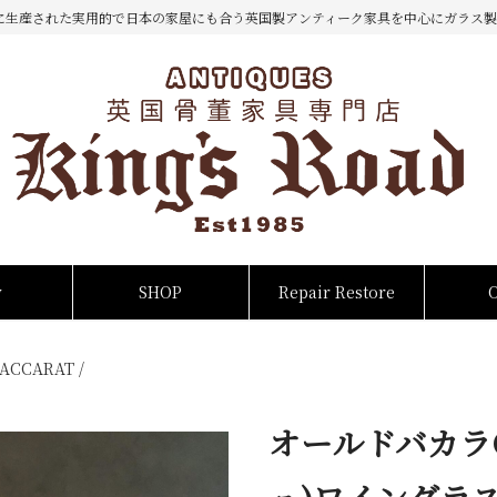
に生産された実用的で日本の家屋にも合う英国製アンティーク家具を中心にガラス製
w
SHOP
Repair Restore
ACCARAT
/
オールドバカラC