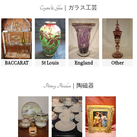
Crystal & Glass｜ガラス工芸
BACCARAT
St Louis
England
Other
Pottery Porcelain｜陶磁器