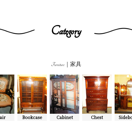
Category
Furniture｜家具
air
Bookcase
Cabinet
Chest
Sideb