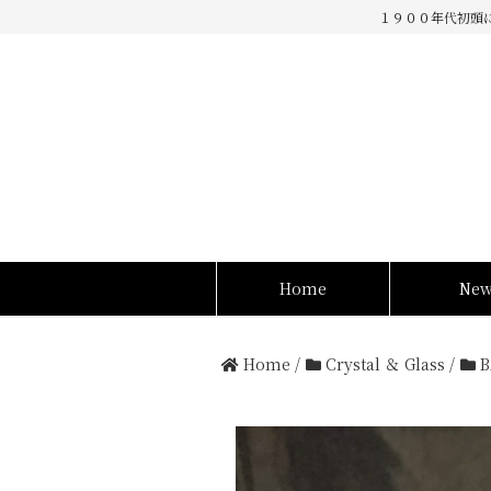
１９００年代初頭
Home
Ne
Home
/
Crystal ＆ Glass
/
B