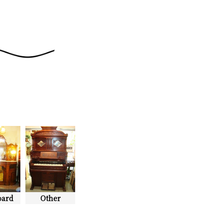
oard
Other