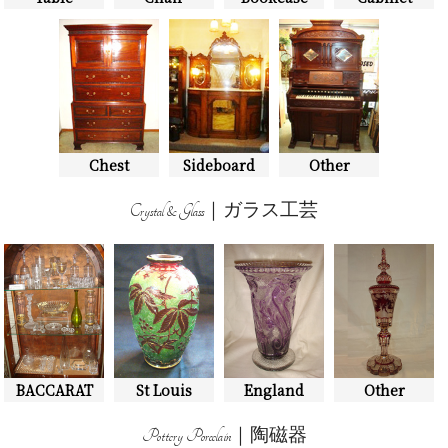
Chest
Sideboard
Other
Crystal & Glass｜ガラス工芸
BACCARAT
St Louis
England
Other
Pottery Porcelain｜陶磁器