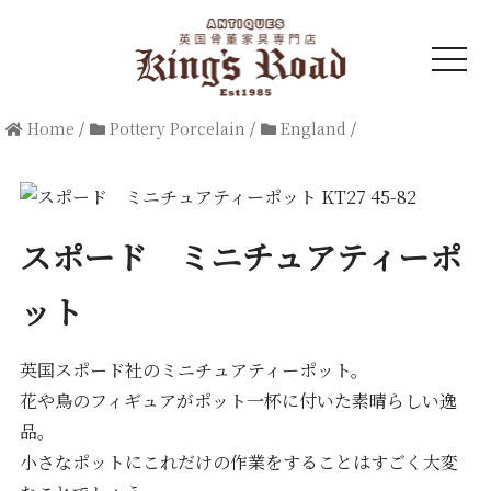
t
o
g
g
l
Home
/
Pottery Porcelain
/
England
/
e
n
a
v
i
g
a
スポード ミニチュアティーポ
t
i
o
ット
n
英国スポード社のミニチュアティーポット。
花や鳥のフィギュアがポット一杯に付いた素晴らしい逸
品。
小さなポットにこれだけの作業をすることはすごく大変