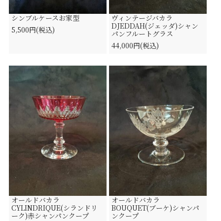
シンブルケースお家型
ヴィンテージバカラ
DJEDDAH(ジェッダ)シャン
5,500円(税込)
パンフルートグラス
44,000円(税込)
オールドバカラ
オールドバカラ
CYLINDRIQUE(シランドリ
BOUQUET(ブーケ)シャンパ
ーク)赤シャンパンクープ
ンクープ