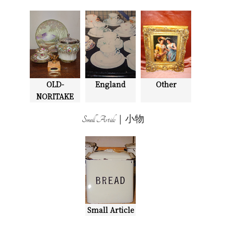
OLD-
England
Other
NORITAKE
Small Article｜小物
Small Article