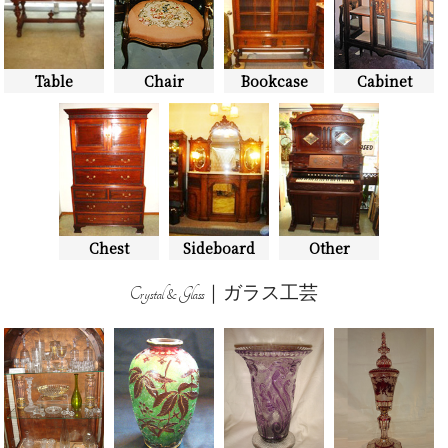
Table
Chair
Bookcase
Cabinet
Chest
Sideboard
Other
Crystal & Glass｜ガラス工芸