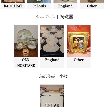
BACCARAT
St Louis
England
Other
Pottery Porcelain｜陶磁器
OLD-
England
Other
NORITAKE
Small Article｜小物