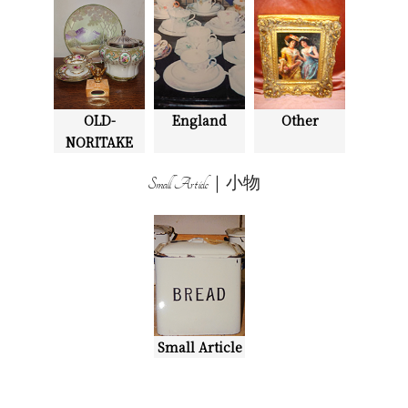
OLD-
England
Other
NORITAKE
Small Article｜小物
Small Article