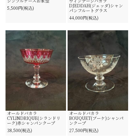
シンブルケースお家型
ヴィンテージバカラ
DJEDDAH(ジェッダ)シャン
5,500円(税込)
パンフルートグラス
44,000円(税込)
オールドバカラ
オールドバカラ
CYLINDRIQUE(シランドリ
BOUQUET(ブーケ)シャンパ
ーク)赤シャンパンクープ
ンクープ
38,500(税込)
27,500円(税込)