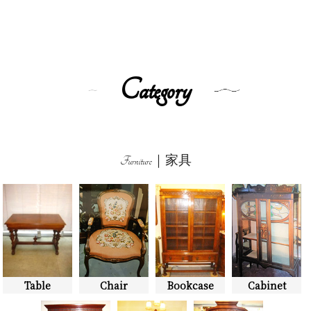
Category
Furniture｜家具
Table
Chair
Bookcase
Cabinet