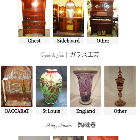
Chest
Sideboard
Other
Crystal & Glass｜ガラス工芸
BACCARAT
St Louis
England
Other
Pottery Porcelain｜陶磁器