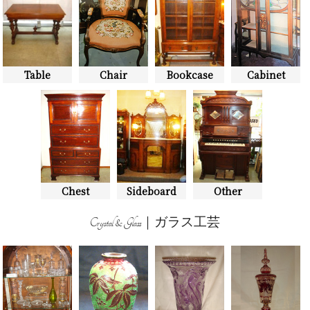
Table
Chair
Bookcase
Cabinet
Chest
Sideboard
Other
Crystal & Glass｜ガラス工芸