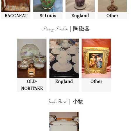
BACCARAT
St Louis
England
Other
Pottery Porcelain｜陶磁器
OLD-
England
Other
NORITAKE
Small Article｜小物