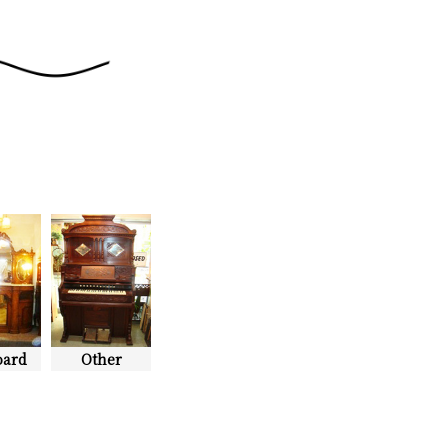
oard
Other