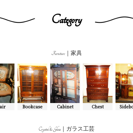
Category
Furniture｜家具
air
Bookcase
Cabinet
Chest
Sideb
Crystal & Glass｜ガラス工芸