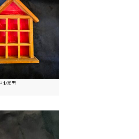
スお家型
)