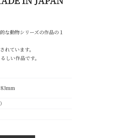
DE IN JAPAN
表的な動物シリーズの作品の１
載されています。
くるしい作品です。
H:83mm
込）