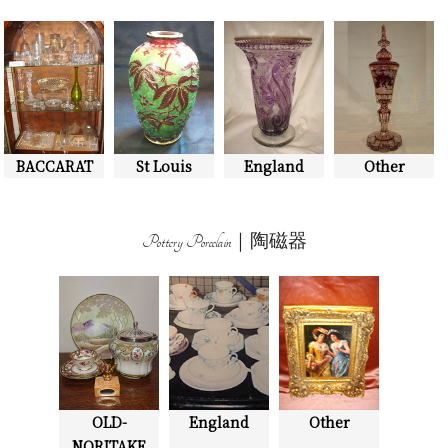
BACCARAT
St Louis
England
Other
Pottery Porcelain｜陶磁器
OLD-
England
Other
NORITAKE