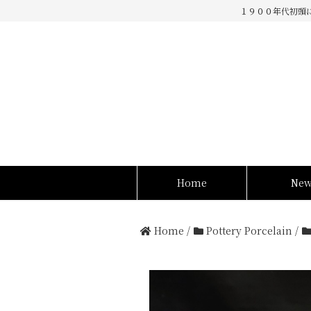
１９００年代初頭
Home
Ne
Home
/
Pottery Porcelain
/