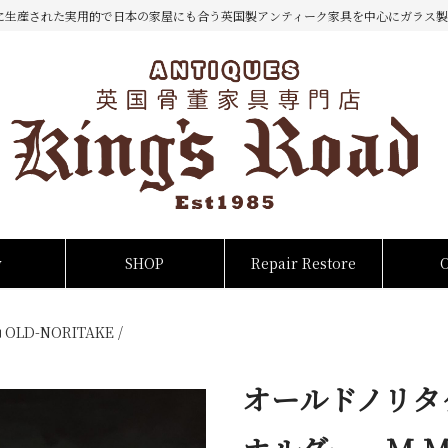
に生産された実用的で日本の家屋にも合う英国製アンティーク家具を中心にガラス製
w
SHOP
Repair Restore
OLD-NORITAKE
/
オールドノリタ