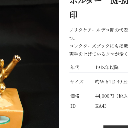
ホルダー M-MA
印
ノリタケアールデコ期の代
つ。
コレクターズブックにも掲
両手を上げているクマが愛
年代
1918年以降
サイズ
約W:64 D:49 
価格
44,000円（税
ID
KA43