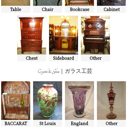
Table
Chair
Bookcase
Cabinet
Chest
Sideboard
Other
Crystal & Glass｜ガラス工芸
BACCARAT
St Louis
England
Other