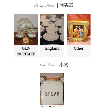
Pottery Porcelain｜陶磁器
OLD-
England
Other
NORITAKE
Small Article｜小物