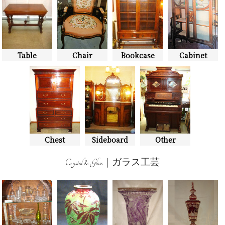
Table
Chair
Bookcase
Cabinet
Chest
Sideboard
Other
Crystal & Glass｜ガラス工芸