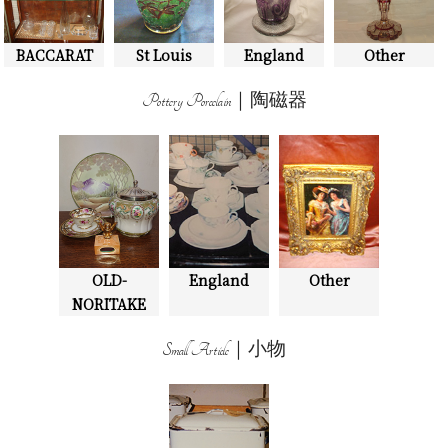
BACCARAT
St Louis
England
Other
Pottery Porcelain｜陶磁器
OLD-
England
Other
NORITAKE
Small Article｜小物